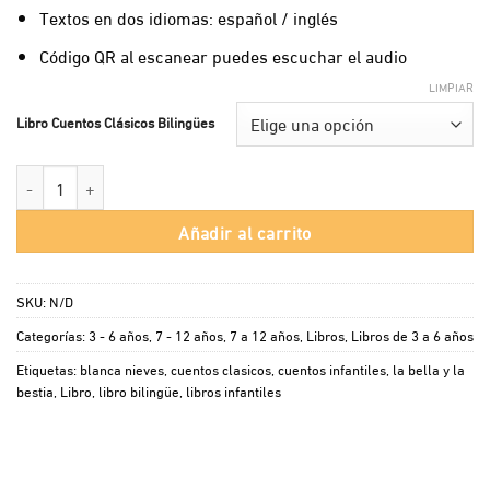
Textos en dos idiomas: español / inglés
Código QR al escanear puedes escuchar el audio
LIMPIAR
Libro Cuentos Clásicos Bilingües
Libro Cuentos Clasicos Bilingues cantidad
Añadir al carrito
SKU:
N/D
Categorías:
3 - 6 años
,
7 - 12 años
,
7 a 12 años
,
Libros
,
Libros de 3 a 6 años
Etiquetas:
blanca nieves
,
cuentos clasicos
,
cuentos infantiles
,
la bella y la
bestia
,
Libro
,
libro bilingüe
,
libros infantiles