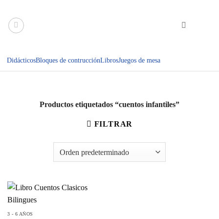
Saltar
al
contenido
Didácticos
Bloques de contrucción
Libros
Juegos de mesa
Productos etiquetados “cuentos infantiles”
FILTRAR
3 - 6 AÑOS