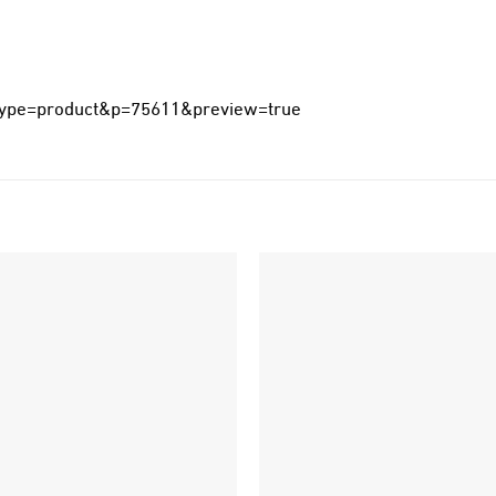
_type=product&p=75611&preview=true