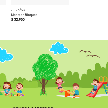
+
+
3 - 6 AÑOS
1- 2 AÑOS
Monster Bloques
Libro Exploremos
$
32.900
$
49.900