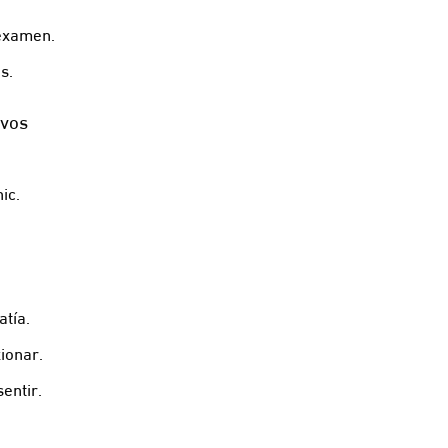
 examen.
s.
ivos
ic.
tía.
xionar.
entir.