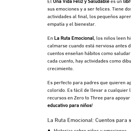
El
Una Vida Feliz y Saludable
es un
lib
sus emociones y a ser felices. Tiene d
actividades al final, los pequeños apr
empatía y el bienestar.
En
La Ruta Emocional
, los niños leen 
calmarse cuando está nerviosa antes d
cuentos enseñan hábitos como saludar o 
cada cuento, hay actividades como dibu
crecimiento.
Es perfecto para padres que quieren a
colorido. Es fácil de llevar a cualquie
recursos en
Zero to Three
para apoyar a
educativo para niños
!
La Ruta Emocional: Cuentos para s
Historias sobre niños y emociones.