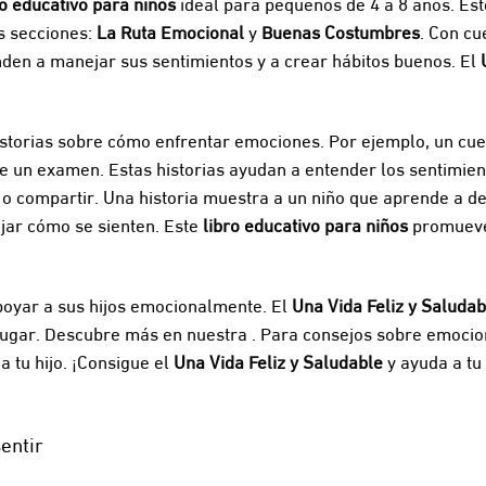
ro educativo para niños
ideal para pequeños de 4 a 8 años. Est
os secciones:
La Ruta Emocional
y
Buenas Costumbres
. Con cu
enden a manejar sus sentimientos y a crear hábitos buenos. El
historias sobre cómo enfrentar emociones. Por ejemplo, un cu
e un examen. Estas historias ayudan a entender los sentimie
compartir. Una historia muestra a un niño que aprende a decir
jar cómo se sienten. Este
libro educativo para niños
promueve 
poyar a sus hijos emocionalmente. El
Una Vida Feliz y Saludab
r lugar. Descubre más en nuestra . Para consejos sobre emocio
 tu hijo. ¡Consigue el
Una Vida Feliz y Saludable
y ayuda a tu
entir