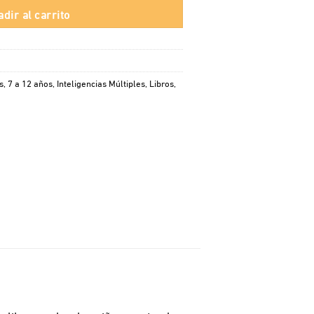
dir al carrito
s
,
7 a 12 años
,
Inteligencias Múltiples
,
Libros
,