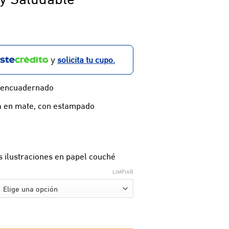
solicita tu cupo.
y
 encuadernado
da en mate, con estampado
s ilustraciones en papel couché
LIMPIAR
cantidad