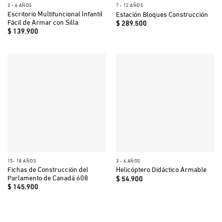
3 - 6 AÑOS
7 - 12 AÑOS
Escritorio Multifuncional Infantil
Estación Bloques Construcción
Fácil de Armar con Silla
$
289.500
$
139.900
15- 18 AÑOS
3 - 6 AÑOS
Fichas de Construcción del
Helicóptero Didáctico Armable
Parlamento de Canadá 608
$
54.900
$
145.900