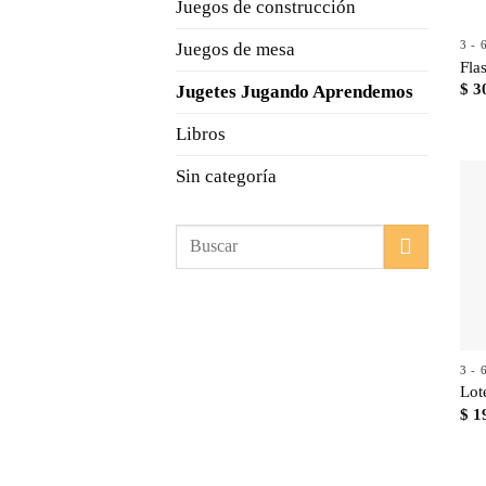
Juegos de construcción
3 -
Juegos de mesa
Fla
$
3
Jugetes Jugando Aprendemos
Libros
Sin categoría
Buscar
por:
3 -
Lot
$
1