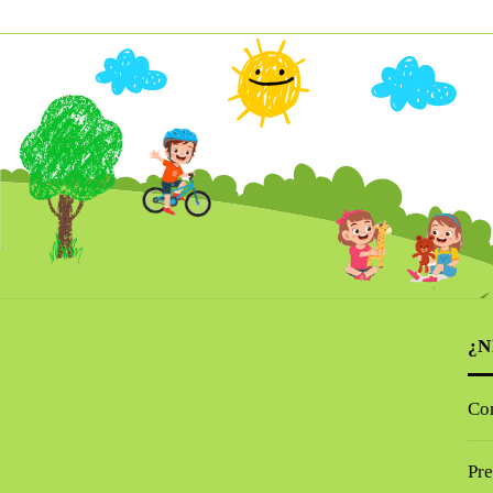
¿N
Co
Pre