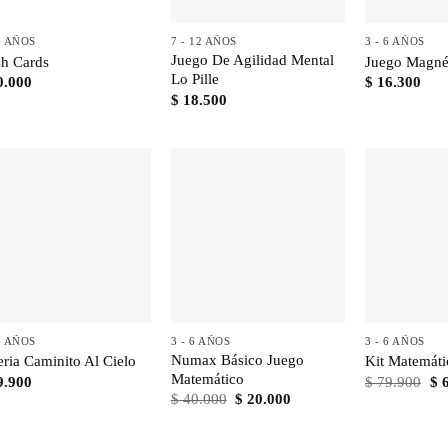
+
+
+
 6 AÑOS
7 - 12 AÑOS
3 - 6 AÑOS
Juego De Agilidad Mental
sh Cards
Juego Magnét
Lo Pille
0.000
$
16.300
$
18.500
+
+
+
 6 AÑOS
3 - 6 AÑOS
3 - 6 AÑOS
Numax Básico Juego
eria Caminito Al Cielo
Kit Matemáti
Matemático
El
9.900
$
79.900
$
6
pr
El
El
$
40.000
$
20.000
ori
precio
precio
era
original
actual
$ 
era:
es: