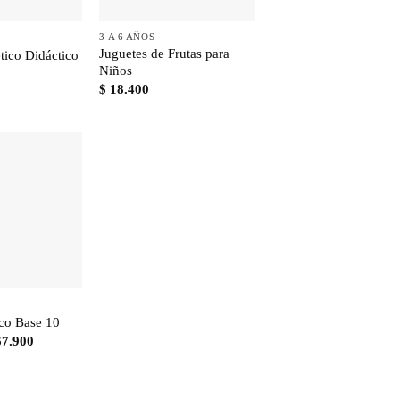
+
3 A 6 AÑOS
Juguetes de Frutas para
ico Didáctico
Niños
$
18.400
co Base 10
El
7.900
ecio
precio
ginal
actual
:
es:
79.900.
$ 67.900.