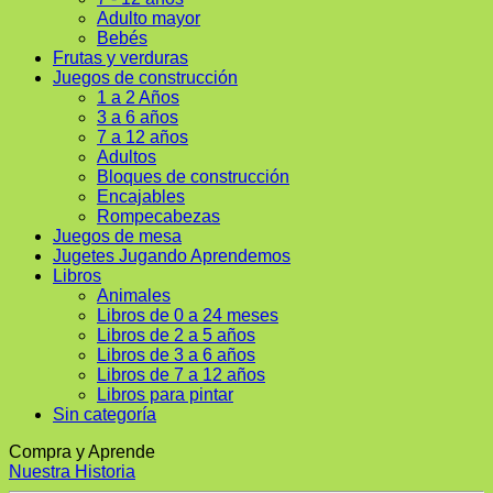
Adulto mayor
Bebés
Frutas y verduras
Juegos de construcción
1 a 2 Años
3 a 6 años
7 a 12 años
Adultos
Bloques de construcción
Encajables
Rompecabezas
Juegos de mesa
Jugetes Jugando Aprendemos
Libros
Animales
Libros de 0 a 24 meses
Libros de 2 a 5 años
Libros de 3 a 6 años
Libros de 7 a 12 años
Libros para pintar
Sin categoría
Compra y Aprende
Nuestra Historia