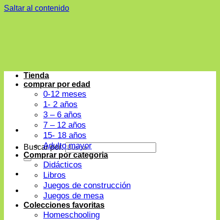
Saltar al contenido
Tienda
comprar por edad
0-12 meses
1- 2 años
3 – 6 años
7 – 12 años
15- 18 años
Adulto mayor
Buscar por:
Comprar por categoria
Didácticos
Libros
Juegos de construcción
Juegos de mesa
Colecciones favoritas
Homeschooling