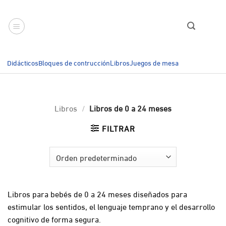
Saltar
al
contenido
Didácticos
Bloques de contrucción
Libros
Juegos de mesa
Libros
/
Libros de 0 a 24 meses
FILTRAR
Libros para bebés de 0 a 24 meses diseñados para
estimular los sentidos, el lenguaje temprano y el desarrollo
cognitivo de forma segura.