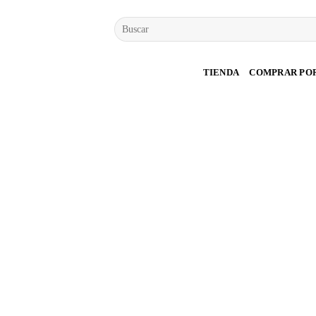
Saltar
Buscar
al
por:
contenido
TIENDA
COMPRAR PO