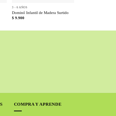
3 - 6 AÑOS
3 - 6 AÑOS
Dominó Infantil de Madera Surtido
Kit de conos y baston
$
9.900
$
135.000
S
COMPRA Y APRENDE