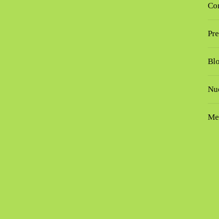
Co
Pre
Bl
Nue
Me