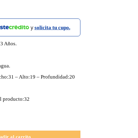
y
solicita tu cupo.
 3 Años.
agua.
ho:31 – Alto:19 – Profundidad:20
l producto:32
dir al carrito