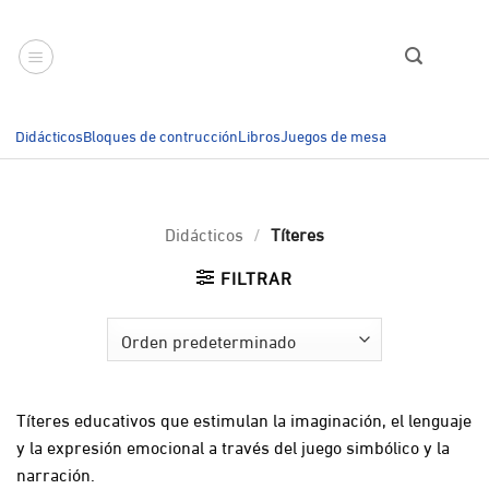
Saltar
al
contenido
Didácticos
Bloques de contrucción
Libros
Juegos de mesa
Didácticos
/
Títeres
FILTRAR
Títeres educativos que estimulan la imaginación, el lenguaje
y la expresión emocional a través del juego simbólico y la
narración.