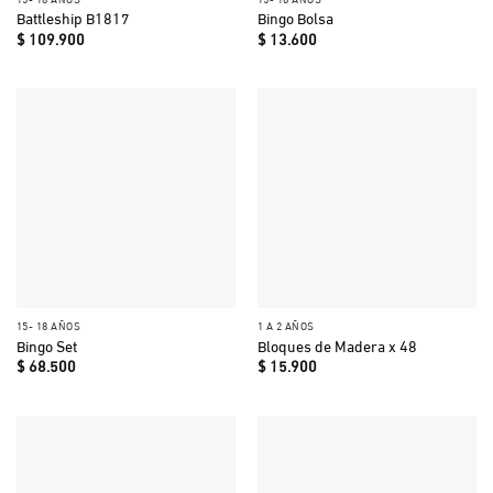
Battleship B1817
Bingo Bolsa
$
109.900
$
13.600
15- 18 AÑOS
1 A 2 AÑOS
Bingo Set
Bloques de Madera x 48
$
68.500
$
15.900