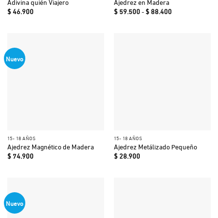
Adivina quién Viajero
Ajedrez en Madera
Rango
$
46.900
$
59.500
-
$
88.400
de
precios:
desde
$ 59.500
hasta
$ 88.400
Nuevo
15- 18 AÑOS
15- 18 AÑOS
Ajedrez Magnético de Madera
Ajedrez Metálizado Pequeño
$
74.900
$
28.900
Nuevo