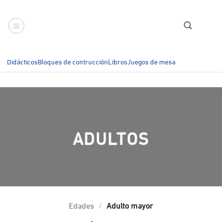
Saltar
al
contenido
Didácticos
Bloques de contrucción
Libros
Juegos de mesa
ADULTOS
Edades
/
Adulto mayor