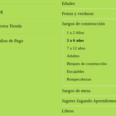
Edades
og
Frutas y verduras
Juegos de construcción
stra Tienda
1 a 2 Años
dios de Pago
3 a 6 años
7 a 12 años
Adultos
Bloques de construcción
Encajables
Rompecabezas
Juegos de mesa
Jugetes Jugando Aprendemo
Libros