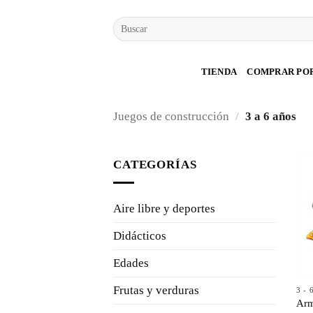
Saltar
Buscar
al
por:
contenido
TIENDA
COMPRAR PO
Juegos de construcción
/
3 a 6 años
CATEGORÍAS
Aire libre y deportes
Didácticos
Edades
Frutas y verduras
3 -
Arm