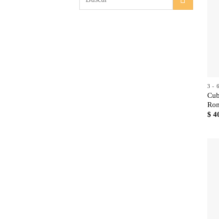
por:
3 -
Cub
Rom
$
4