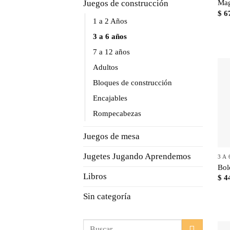
Juegos de construcción
Mag
$
6
1 a 2 Años
3 a 6 años
7 a 12 años
Adultos
Bloques de construcción
Encajables
Rompecabezas
Juegos de mesa
Jugetes Jugando Aprendemos
3 A
Bol
Libros
$
4
Sin categoría
Buscar