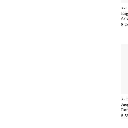
3 -
Eng
Sal
$
2
3 -
Jue
Rom
$
5