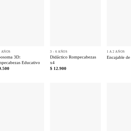
+
+
+
 6 AÑOS
3 - 6 AÑOS
1 A 2 AÑOS
osoma 3D:
Didáctico Rompecabezas
Encajable de
pecabezas Educativo
x4
0.500
$
12.900
+
+
+