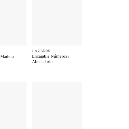
+
1 A 2 AÑOS
Encajable Números /
 Madera
Abecedario
+