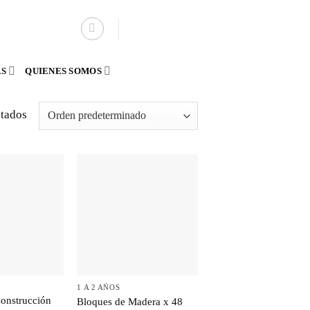
AS
QUIENES SOMOS
ltados
+
1 A 2 AÑOS
onstrucción
Bloques de Madera x 48