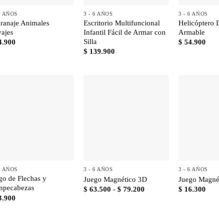
 6 AÑOS
3 - 6 AÑOS
3 - 6 AÑOS
ranaje Animales
Escritorio Multifuncional
Helicóptero 
vajes
Infantil Fácil de Armar con
Armable
Silla
4.900
$
54.900
$
139.900
+
+
+
 6 AÑOS
3 - 6 AÑOS
3 - 6 AÑOS
go de Flechas y
Juego Magnético 3D
Juego Magnét
pecabezas
Rango
$
63.500
-
$
79.200
$
16.300
de
3.900
precios:
desde
$ 63.500