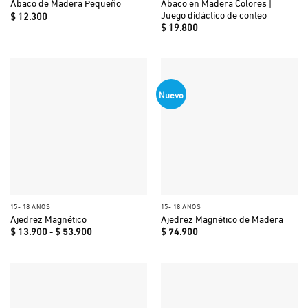
Ábaco en Madera Colores |
Ábaco de Madera Pequeño
Juego didáctico de conteo
$
12.300
$
19.800
Nuevo
15- 18 AÑOS
15- 18 AÑOS
Ajedrez Magnético
Ajedrez Magnético de Madera
Rango
$
13.900
-
$
53.900
$
74.900
de
precios:
desde
$ 13.900
hasta
$ 53.900