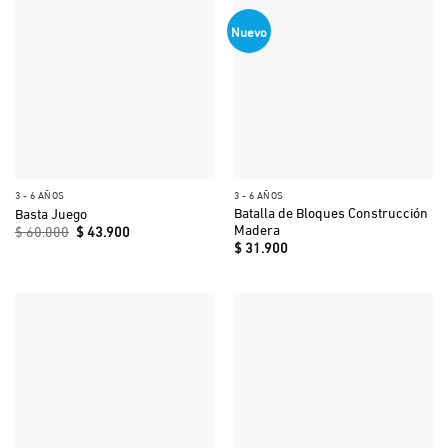
Nuevo
3 - 6 AÑOS
3 - 6 AÑOS
Batalla de Bloques Construcción
Basta Juego
Madera
El
El
$
60.000
$
43.900
precio
precio
$
31.900
original
actual
era:
es:
$ 60.000.
$ 43.900.