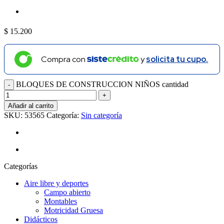
$
15.200
Compra con
y
solicita tu cupo.
BLOQUES DE CONSTRUCCION NIÑOS cantidad
Añadir al carrito
SKU:
53565
Categoría:
Sin categoría
Categorías
Aire libre y deportes
Campo abierto
Montables
Motricidad Gruesa
Didácticos