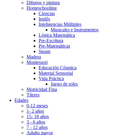
Dibujos y pintura
Homeschooling
Ciencias
Inglés
Inteligencias Múltiples
Musicales e Instrumentos
Lógica Matemática
Pre-Escritura
Pre-Matemáticas
Steam
Madera
Montessori
Educación Cósmica
Material Sensorial
Vida Práctica
Juego de roles
Motricidad Fina
Títeres
Edades
0-12 meses
1- 2 años
15- 18 años
3 - 6 años
7 - 12 años
Adulto mayor