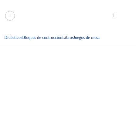
Saltar
al
contenido
Didácticos
Bloques de contrucción
Libros
Juegos de mesa