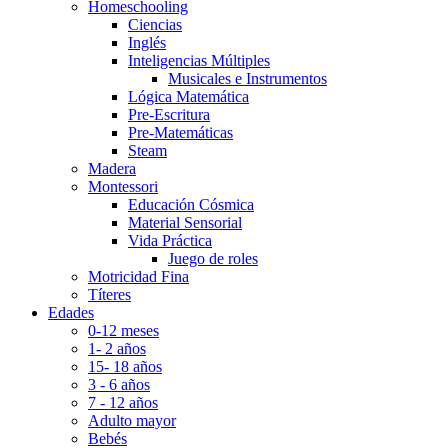
Homeschooling
Ciencias
Inglés
Inteligencias Múltiples
Musicales e Instrumentos
Lógica Matemática
Pre-Escritura
Pre-Matemáticas
Steam
Madera
Montessori
Educación Cósmica
Material Sensorial
Vida Práctica
Juego de roles
Motricidad Fina
Títeres
Edades
0-12 meses
1- 2 años
15- 18 años
3 - 6 años
7 - 12 años
Adulto mayor
Bebés