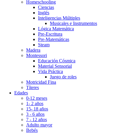
Homeschooling
Ciencias
Inglés
Inteligencias Múltiples
Musicales e Instrumentos
Lógica Matemática
Pre-Escritura
Pre-Matemáticas
Steam
Madera
Montessori
Educación Cósmica
Material Sensorial
Vida Práctica
Juego de roles
Motricidad Fina
Títeres
Edades
0-12 meses
1- 2 años
15- 18 años
3 - 6 años
7 - 12 años
Adulto mayor
Bebés