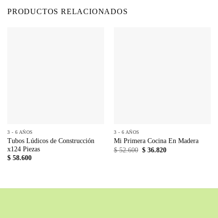
PRODUCTOS RELACIONADOS
3 - 6 AÑOS
3 - 6 AÑOS
Tubos Lúdicos de Construcción
Mi Primera Cocina En Madera
x124 Piezas
El
El
$
52.600
$
36.820
precio
precio
$
58.600
original
actual
era:
es:
$ 52.600.
$ 36.820.