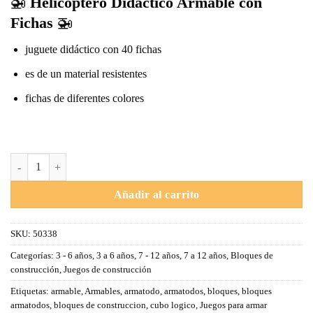
🚁
Helicóptero Didáctico Armable con
Fichas
🚁
juguete didáctico con 40 fichas
es de un material resistentes
fichas de diferentes colores
Helicóptero Didáctico Armable cantidad
Añadir al carrito
SKU:
50338
Categorías:
3 - 6 años
,
3 a 6 años
,
7 - 12 años
,
7 a 12 años
,
Bloques de
construcción
,
Juegos de construcción
Etiquetas:
armable
,
Armables
,
armatodo
,
armatodos
,
bloques
,
bloques
armatodos
,
bloques de construccion
,
cubo logico
,
Juegos para armar