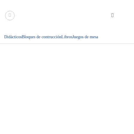
Saltar
al
contenido
Didácticos
Bloques de contrucción
Libros
Juegos de mesa