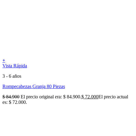
+
Vista Rápida
3 - 6 años
Rompecabezas Granja 80 Piezas
$
84.900
El precio original era: $ 84.900.
$
72.000
El precio actual
es: $ 72.000.