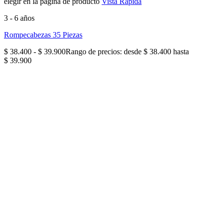
elegir en la página de producto
Vista Rápida
3 - 6 años
Rompecabezas 35 Piezas
$
38.400
-
$
39.900
Rango de precios: desde $ 38.400 hasta
$ 39.900