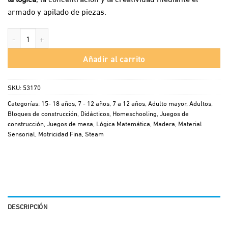
armado y apilado de piezas.
Tabla Tetris con Jenga cantidad
Añadir al carrito
SKU:
53170
Categorías:
15- 18 años
,
7 - 12 años
,
7 a 12 años
,
Adulto mayor
,
Adultos
,
Bloques de construcción
,
Didácticos
,
Homeschooling
,
Juegos de
construcción
,
Juegos de mesa
,
Lógica Matemática
,
Madera
,
Material
Sensorial
,
Motricidad Fina
,
Steam
DESCRIPCIÓN