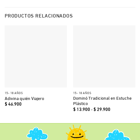
PRODUCTOS RELACIONADOS
15- 18 AÑOS
15- 18 AÑOS
Dominó Tradicional en Estuche
Adivina quién Viajero
Plástico
$
46.900
Rango
$
13.900
-
$
29.900
de
precios:
desde
$ 13.900
hasta
$ 29.900