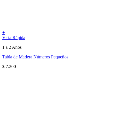
+
Vista Rápida
1 a 2 Años
Tabla de Madera Números Pequeños
$
7.200