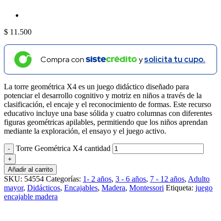
$
11.500
Compra con
y
solicita tu cupo.
La torre geométrica X4 es un juego didáctico diseñado para
potenciar el desarrollo cognitivo y motriz en niños a través de la
clasificación, el encaje y el reconocimiento de formas. Este recurso
educativo incluye una base sólida y cuatro columnas con diferentes
figuras geométricas apilables, permitiendo que los niños aprendan
mediante la exploración, el ensayo y el juego activo.
Torre Geométrica X4 cantidad
Añadir al carrito
SKU:
54554
Categorías:
1- 2 años
,
3 - 6 años
,
7 - 12 años
,
Adulto
mayor
,
Didácticos
,
Encajables
,
Madera
,
Montessori
Etiqueta:
juego
encajable madera