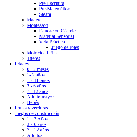
Pre-Escritura
Pre-Matemáticas
Steam
Madera
Montessori
Educación Cósmica
Material Sensorial
Vida Práctica
Juego de roles
Motricidad Fina
Títeres
Edades
0-12 meses
1- 2 años
15- 18 años
3 - 6 años
7 - 12 años
Adulto mayor
Bebés
Frutas y verduras
Juegos de construcción
1 a 2 Años
3 a 6 años
7 a 12 años
Adultos