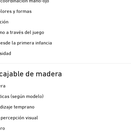
a coordinación mano-ojo
olores y formas
ción
o a través del juego
desde la primera infancia
osidad
ncajable de madera
era
ticas (según modelo)
ndizaje temprano
 percepción visual
uro