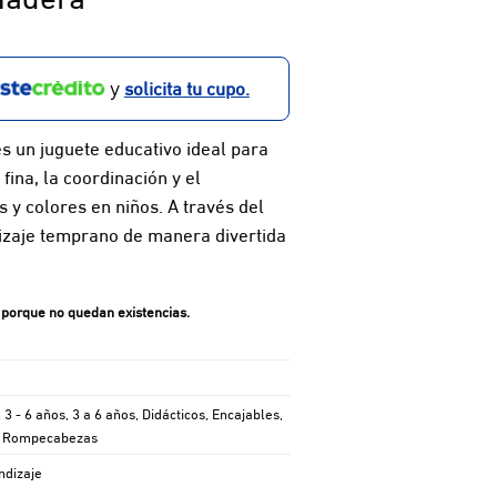
solicita tu cupo.
y
s un juguete educativo ideal para
fina, la coordinación y el
 y colores en niños. A través del
izaje temprano de manera divertida
 porque no quedan existencias.
,
3 - 6 años
,
3 a 6 años
,
Didácticos
,
Encajables
,
,
Rompecabezas
ndizaje