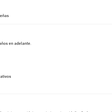
ueñas
años en adelante.
cativos