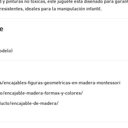
y pinturas no tóxicas, este juguete está diseñado para garan
sistentes, ideales para la manipulación infantil.
e
odelo)
s/encajables-figuras-geometricas-en-madera-montessori
to/encajable-madera-formas-y-colores/
ducto/encajable-de-madera/