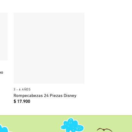
po
+
+
3 - 6 AÑOS
3 - 6 AÑOS
Rompecabezas 24 Piezas Disney
Shapes Puzzle Forma
$
17.900
$
35.800