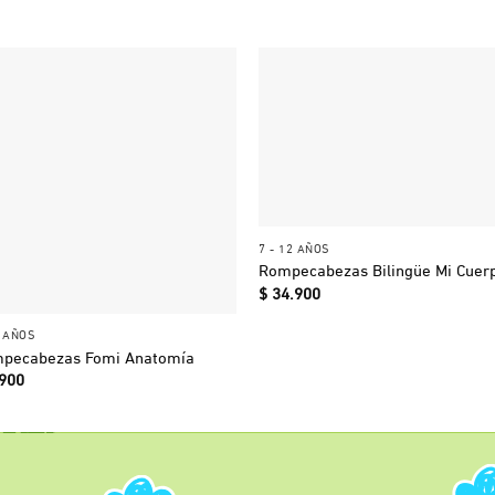
+
7 - 12 AÑOS
Rompecabezas Bilingüe Mi Cuer
$
34.900
+
6 AÑOS
pecabezas Fomi Anatomía
900