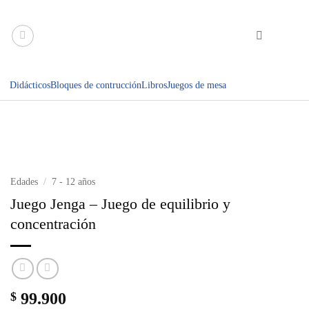
Saltar
al
contenido
Didácticos
Bloques de contrucción
Libros
Juegos de mesa
Edades
/
7 - 12 años
Juego Jenga – Juego de equilibrio y
concentración
$
99.900