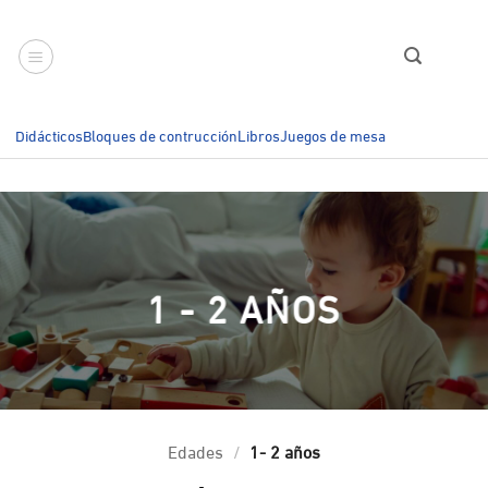
Saltar
al
contenido
Didácticos
Bloques de contrucción
Libros
Juegos de mesa
1 - 2 AÑOS
Edades
/
1- 2 años