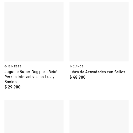
$ 56.500.
$ 25.500.
0-12 MESES
1- 2 AÑOS
Juguete Super Dog para Bebé –
Libro de Actividades con Sellos
Perrito Interactivo con Luz y
$
48.900
Sonido
$
29.900