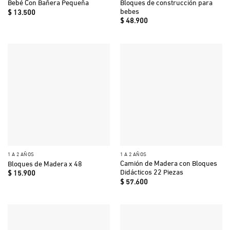
Bloques de construcción para
Bebé Con Bañera Pequeña
bebes
$
13.500
$
48.900
1 A 2 AÑOS
1 A 2 AÑOS
Camión de Madera con Bloques
Bloques de Madera x 48
Didácticos 22 Piezas
$
15.900
$
57.600