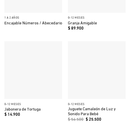
1 A 2 AÑOS
0-12 MESES
Encajable Números / Abecedario
Granja Amigable
$
89.900
0-12 MESES
0-12 MESES
Juguete Camaleón de Luz y
Jabonera de Tortuga
Sonido Para Bebé
$
14.900
El
El
$
56.500
$
25.500
precio
precio
original
actual
era:
es: