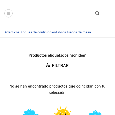
Saltar
al
contenido
Didácticos
Bloques de contrucción
Libros
Juegos de mesa
Productos etiquetados “sonidos”
FILTRAR
No se han encontrado productos que coincidan con tu
selección.