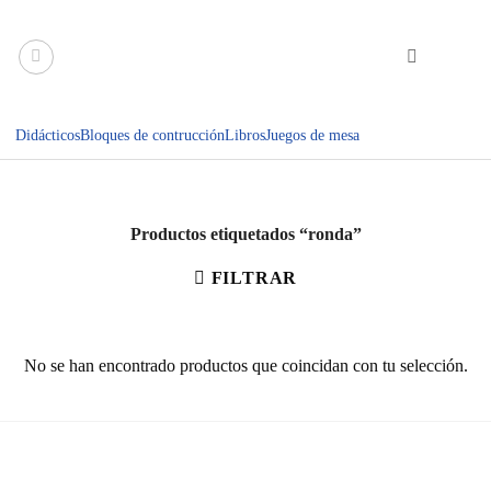
Saltar
al
contenido
Didácticos
Bloques de contrucción
Libros
Juegos de mesa
Productos etiquetados “ronda”
FILTRAR
No se han encontrado productos que coincidan con tu selección.