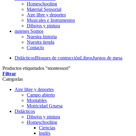
Homeschooling
Material Sensorial
Aire libre y deportes
Musicales e Instrumentos
Dibujos y pintura
quienes Somos
Nuestra historia
Nuestra tienda
Contacto
Didácticos
Bloques de contrucción
Libros
Juegos de mesa
Productos etiquetados “montessori”
Filtrar
Categorías
Aire libre y deportes
Campo abierto
Montables
Motricidad Gruesa
Didácticos
Dibujos y pintura
Homeschooling
Ciencias
Inglés