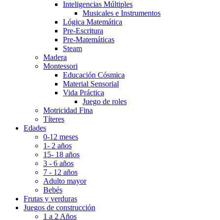
Inteligencias Múltiples
Musicales e Instrumentos
Lógica Matemática
Pre-Escritura
Pre-Matemáticas
Steam
Madera
Montessori
Educación Cósmica
Material Sensorial
Vida Práctica
Juego de roles
Motricidad Fina
Títeres
Edades
0-12 meses
1- 2 años
15- 18 años
3 - 6 años
7 - 12 años
Adulto mayor
Bebés
Frutas y verduras
Juegos de construcción
1 a 2 Años