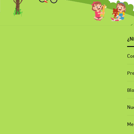
¿N
Co
Pr
Bl
Nu
Me