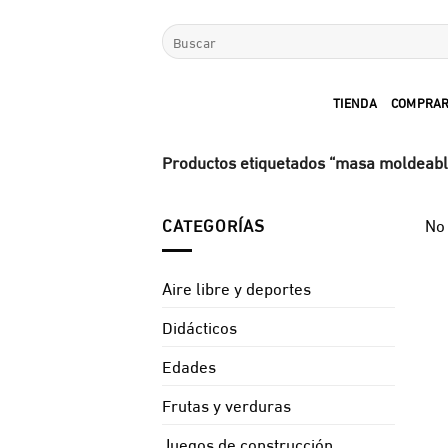
Saltar
Buscar
al
por:
contenido
TIENDA
COMPRAR
Productos etiquetados “masa moldeabl
CATEGORÍAS
No 
Aire libre y deportes
Didácticos
Edades
Frutas y verduras
Juegos de construcción