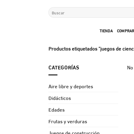
Saltar
Buscar
al
por:
contenido
TIENDA
COMPRAR
Productos etiquetados “juegos de cienc
CATEGORÍAS
No 
Aire libre y deportes
Didácticos
Edades
Frutas y verduras
Juegos de construcción