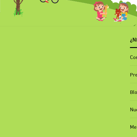
¿N
Co
Pr
Bl
Nu
Me