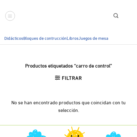
Saltar
al
contenido
Didácticos
Bloques de contrucción
Libros
Juegos de mesa
Productos etiquetados “carro de control”
FILTRAR
No se han encontrado productos que coincidan con tu
selección.