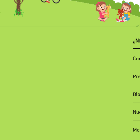
¿N
Co
Pr
Bl
Nu
Me