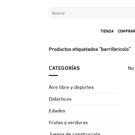
Saltar
Buscar
al
por:
contenido
TIENDA
COMPRAR
Productos etiquetados “barrilbricolo”
CATEGORÍAS
No 
Aire libre y deportes
Didácticos
Edades
Frutas y verduras
Juegos de construcción