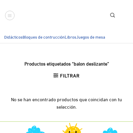
Saltar
al
contenido
Didácticos
Bloques de contrucción
Libros
Juegos de mesa
Productos etiquetados “balon deslizante”
FILTRAR
No se han encontrado productos que coincidan con tu
selección.