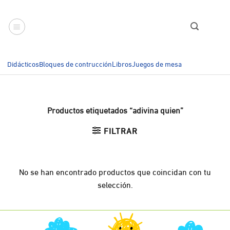
Saltar
al
contenido
Didácticos
Bloques de contrucción
Libros
Juegos de mesa
Productos etiquetados “adivina quien”
FILTRAR
No se han encontrado productos que coincidan con tu
selección.