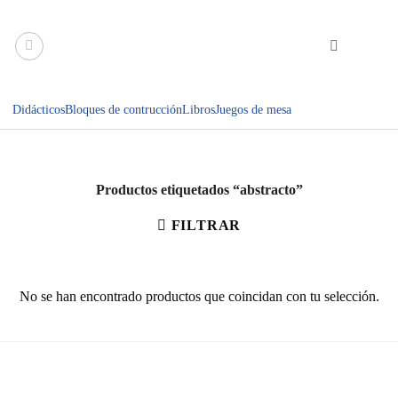
Saltar
al
contenido
Didácticos
Bloques de contrucción
Libros
Juegos de mesa
Productos etiquetados “abstracto”
FILTRAR
No se han encontrado productos que coincidan con tu selección.