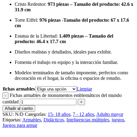
Cristo Redentor:
973 piezas – Tamaño del producto: 42.6 x
31.9 cm
Torre Eiffel:
976 piezas -Tamaño del producto: 67 x 17.6
cm
Estatua de la Libertad:
1.409 piezas – Tamaño del
producto: 46.4 x 17.7 cm
Diseños realistas y detallados, ideales para exhibir.
Fomenta el trabajo en equipo y la interacción familiar.
Modelos terminados de tamaño imponente, perfectos como
decoración en el hogar, la oficina o espacios de estudio.
fichas armables
Limpiar
Fichas armables de monumentos emblemáticos del mundo
cantidad
Añadir al carrito
SKU:
N/D
Categorías:
15- 18 años
,
7 - 12 años
,
Adulto mayor
Etiquetas:
Armables
,
Didácticos
,
Inteligencias múltiples
,
juegos
,
Juegos para armar