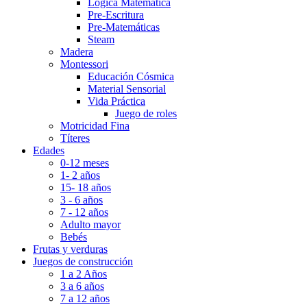
Lógica Matemática
Pre-Escritura
Pre-Matemáticas
Steam
Madera
Montessori
Educación Cósmica
Material Sensorial
Vida Práctica
Juego de roles
Motricidad Fina
Títeres
Edades
0-12 meses
1- 2 años
15- 18 años
3 - 6 años
7 - 12 años
Adulto mayor
Bebés
Frutas y verduras
Juegos de construcción
1 a 2 Años
3 a 6 años
7 a 12 años