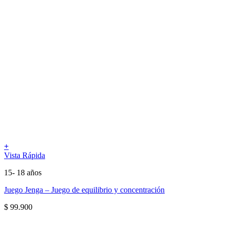
+
Vista Rápida
15- 18 años
Juego Jenga – Juego de equilibrio y concentración
$
99.900