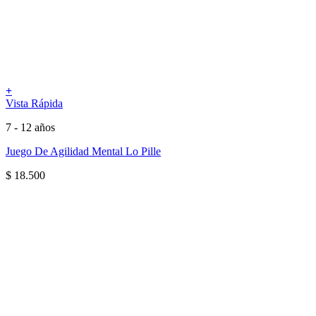
+
Vista Rápida
7 - 12 años
Juego De Agilidad Mental Lo Pille
$
18.500