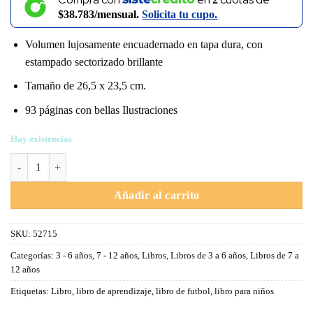
$38.783/mensual.
Solicita tu cupo.
Volumen lujosamente encuadernado en tapa dura, con
estampado sectorizado brillante
Tamaño de 26,5 x 23,5 cm.
93 páginas con bellas Ilustraciones
Hay existencias
Quiero ser un jugador de futbol cantidad
Añadir al carrito
SKU:
52715
Categorías:
3 - 6 años
,
7 - 12 años
,
Libros
,
Libros de 3 a 6 años
,
Libros de 7 a
12 años
Etiquetas:
Libro
,
libro de aprendizaje
,
libro de futbol
,
libro para niños