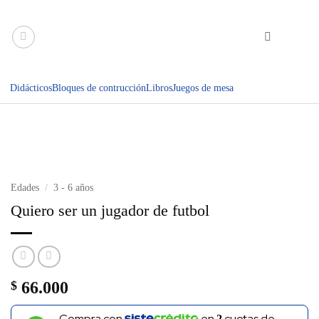
Saltar
al
contenido
Didácticos
Bloques de contrucción
Libros
Juegos de mesa
Edades
/
3 - 6 años
Quiero ser un jugador de futbol
$
66.000
Compra con
en
cuotas de
2