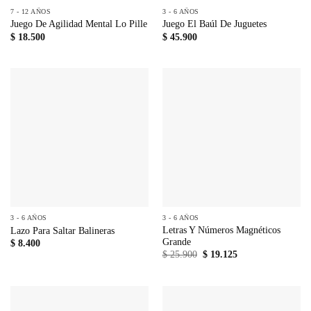
7 - 12 AÑOS
3 - 6 AÑOS
Juego De Agilidad Mental Lo Pille
Juego El Baúl De Juguetes
$
18.500
$
45.900
3 - 6 AÑOS
3 - 6 AÑOS
Letras Y Números Magnéticos
Lazo Para Saltar Balineras
Grande
$
8.400
El
El
$
25.900
$
19.125
precio
precio
original
actual
era:
es:
$ 25.900.
$ 19.125.