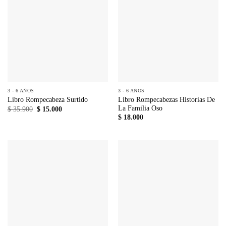
3 - 6 AÑOS
3 - 6 AÑOS
Libro Rompecabezas Historias De
Libro Rompecabeza Surtido
La Familia Oso
El
El
$
35.900
$
15.000
precio
precio
$
18.000
original
actual
era:
es:
$ 35.900.
$ 15.000.