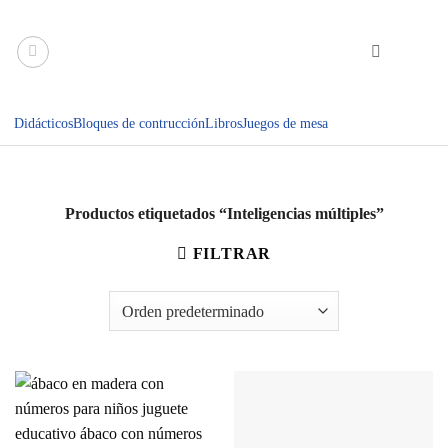
Saltar
al
contenido
Didácticos
Bloques de contrucción
Libros
Juegos de mesa
Productos etiquetados “Inteligencias múltiples”
FILTRAR