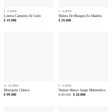
3 - 6 AÑOS
3 - 6 AÑOS
Loteria Caminito Al Cielo
Maleta De Bloques En Madera
$
19.900
$
29.600
15- 18 AÑOS
3 - 6 AÑOS
Monopoly Clásico
Numax Básico Juego Matemático
El
El
$
99.900
$
40.000
$
20.000
precio
precio
original
actual
era:
es:
$ 40.000.
$ 20.000.