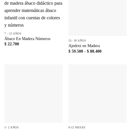
7 - 12 AÑOS
Ábaco En Madera Números
15- 18 AÑOS
$
22.700
Ajedrez en Madera
Rango
$
59.500
-
$
88.400
de
precios:
desde
$ 59.500
hasta
$ 88.400
1- 2 AÑOS
0-12 MESES