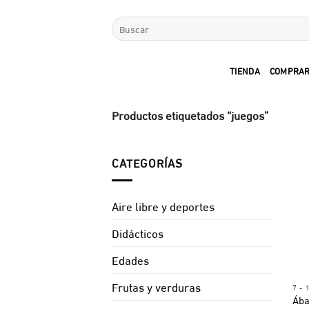
Saltar
Buscar
al
por:
contenido
TIENDA
COMPRAR
Productos etiquetados “juegos”
CATEGORÍAS
Aire libre y deportes
Didácticos
Edades
Frutas y verduras
7 -
Ába