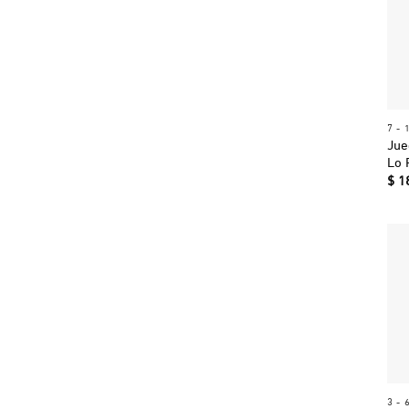
7 -
Jue
Lo 
$
1
3 - 