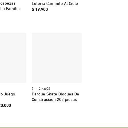
ecabezas
Loteria Caminito Al Cielo
 La Familia
$
19.900
+
7 - 12 AÑOS
co Juego
Parque Skate Bloques De
Construcción 202 piezas
El
0.000
ecio
precio
ginal
actual
a:
es:
40.000.
$ 20.000.