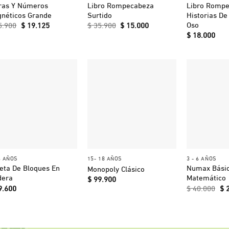
ras Y Números
Libro Rompecabeza
Libro Romp
néticos Grande
Surtido
Historias De
Oso
El
El
El
El
5.900
$
19.125
$
35.900
$
15.000
precio
precio
precio
precio
$
18.000
original
actual
original
actual
era:
es:
era:
es:
$ 25.900.
$ 19.125.
$ 35.900.
$ 15.000.
+
+
+
6 AÑOS
15- 18 AÑOS
3 - 6 AÑOS
eta De Bloques En
Numax Bási
Monopoly Clásico
dera
Matemático
$
99.900
El
9.600
$
40.000
$
2
pr
ori
er
$ 