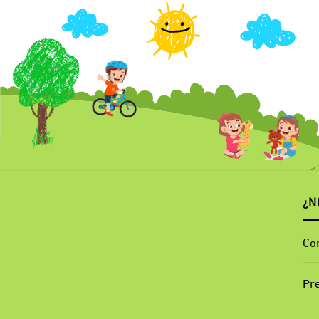
¿N
Co
Pr