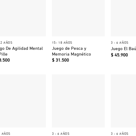
+
+
+
 12 AÑOS
15- 18 AÑOS
3 - 6 AÑOS
go De Agilidad Mental
Juego de Pesca y
Juego El Baú
Pille
Memoria Magnético
$
45.900
8.500
$
31.500
+
+
+
6 AÑOS
3 - 6 AÑOS
3 - 6 AÑOS