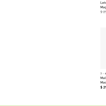
Let
Mag
$
2
3 - 
Mal
Ma
$
2