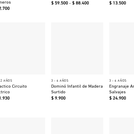
meros
Rango
$
59.500
-
$
88.400
$
13.500
de
2.700
precios:
desde
$ 59.500
hasta
$ 88.400
+
+
+
 12 AÑOS
3 - 6 AÑOS
3 - 6 AÑOS
actico Circuito
Dominó Infantil de Madera
Engranaje A
ctrico
Surtido
Salvajes
1.930
$
9.900
$
24.900