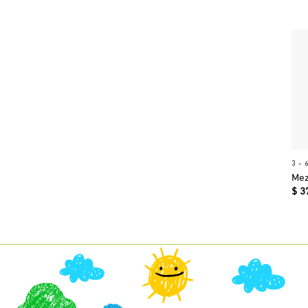
3 - 
Mez
$
3