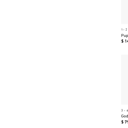
1- 
Pup
$
1
3 - 
God
$
7