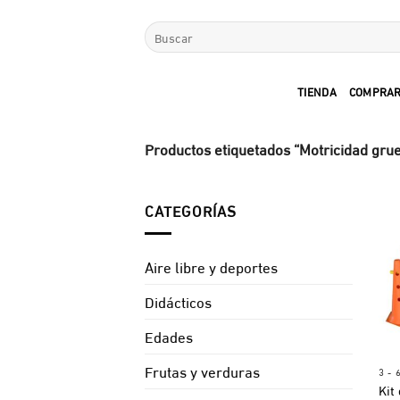
Saltar
Buscar
al
por:
contenido
TIENDA
COMPRAR
Productos etiquetados “Motricidad gru
CATEGORÍAS
Aire libre y deportes
Didácticos
Edades
Frutas y verduras
3 - 
Kit