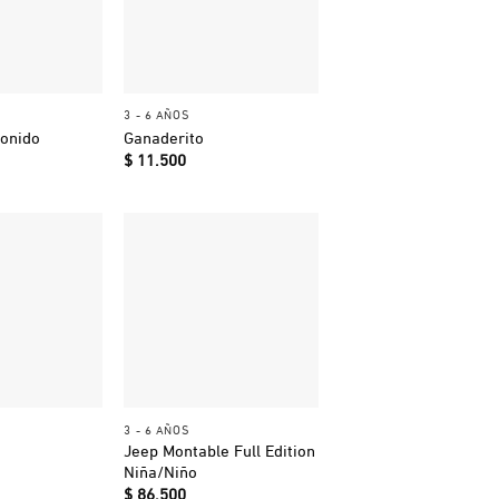
+
3 - 6 AÑOS
sonido
Ganaderito
$
11.500
+
3 - 6 AÑOS
Jeep Montable Full Edition
Niña/Niño
$
86.500