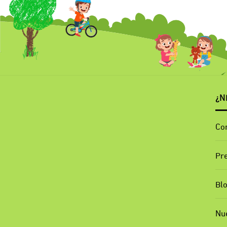
¿N
Co
Pr
Bl
Nu