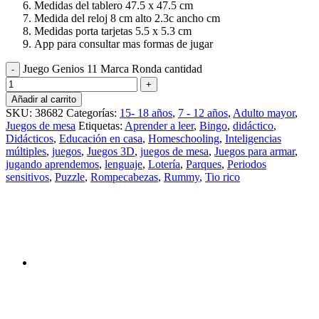
Medidas del tablero 47.5 x 47.5 cm
Medida del reloj 8 cm alto 2.3c ancho cm
Medidas porta tarjetas 5.5 x 5.3 cm
App para consultar mas formas de jugar
Juego Genios 11 Marca Ronda cantidad
Añadir al carrito
SKU:
38682
Categorías:
15- 18 años
,
7 - 12 años
,
Adulto mayor
,
Juegos de mesa
Etiquetas:
Aprender a leer
,
Bingo
,
didáctico
,
Didácticos
,
Educación en casa
,
Homeschooling
,
Inteligencias
múltiples
,
juegos
,
Juegos 3D
,
juegos de mesa
,
Juegos para armar
,
jugando aprendemos
,
lenguaje
,
Lotería
,
Parques
,
Periodos
sensitivos
,
Puzzle
,
Rompecabezas
,
Rummy
,
Tio rico