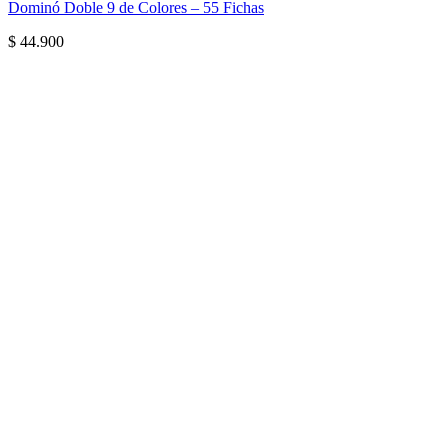
Dominó Doble 9 de Colores – 55 Fichas
$
44.900