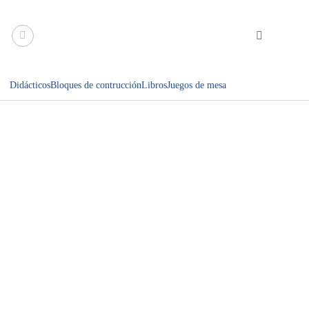
Saltar
al
contenido
Didácticos
Bloques de contrucción
Libros
Juegos de mesa