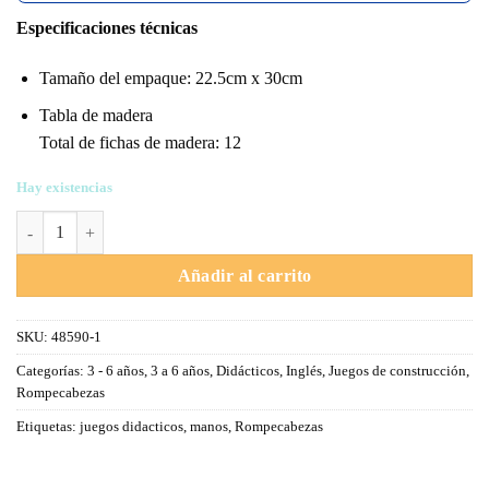
Especificaciones técnicas
Tamaño del empaque: 22.5cm x 30cm
Tabla de madera
Total de fichas de madera: 12
Hay existencias
Tabla Rompecabezas Manos cantidad
Añadir al carrito
SKU:
48590-1
Categorías:
3 - 6 años
,
3 a 6 años
,
Didácticos
,
Inglés
,
Juegos de construcción
,
Rompecabezas
Etiquetas:
juegos didacticos
,
manos
,
Rompecabezas