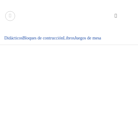
Saltar
al
contenido
Didácticos
Bloques de contrucción
Libros
Juegos de mesa