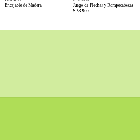
Encajable de Madera
Juego de Flechas y Rompecabezas
$
53.900