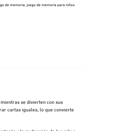
ego de memoria
,
juego de memoria para niños
 mientras se divierten con sus
rar cartas iguales, lo que convierte
interés y la motivación de los niños