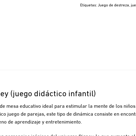
Etiquetas:
Juego de destreza
,
ju
y (juego didáctico infantil)
de mesa educativo ideal para estimular la mente de los niños
ico juego de parejas, este tipo de dinámica consiste en encont
eno de aprendizaje y entretenimiento.
con personajes icónicos del universo Disney, lo que aumenta el 