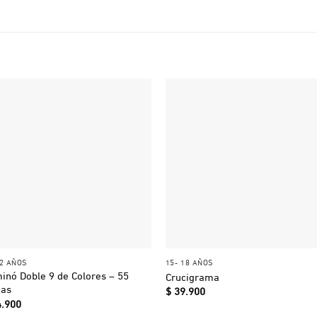
+
+
12 AÑOS
15- 18 AÑOS
inó Doble 9 de Colores – 55
Crucigrama
has
$
39.900
.900