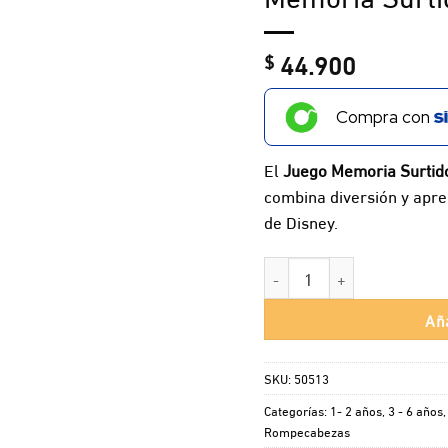
44.900
$
Compra con
El
Juego Memoria Surtid
combina diversión y apre
de Disney.
Memoria Surtido Disney can
Aña
SKU:
50513
Categorías:
1- 2 años
,
3 - 6 años
Rompecabezas