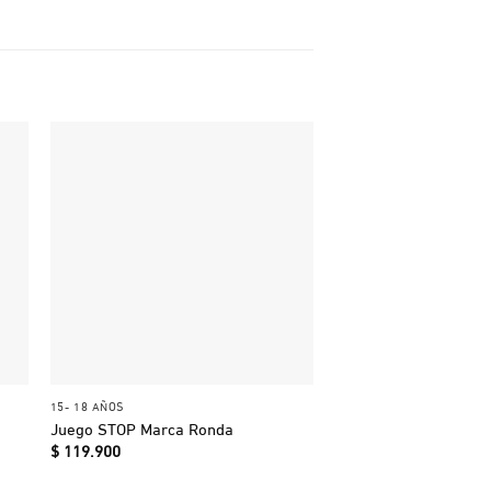
+
+
15- 18 AÑOS
3 - 6 AÑOS
Juego STOP Marca Ronda
Encuentra la Pareja
$
119.900
$
42.300