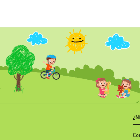
¿N
Co