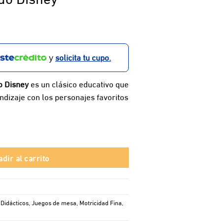
solicita tu cupo.
y
o Disney
es un clásico educativo que
ndizaje con los personajes favoritos
tidad
dir al carrito
,
Didácticos
,
Juegos de mesa
,
Motricidad Fina
,