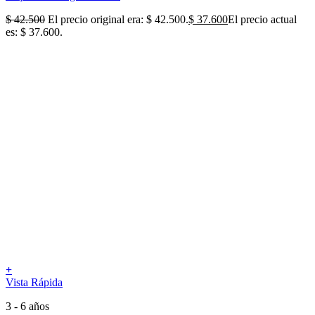
$
42.500
El precio original era: $ 42.500.
$
37.600
El precio actual
es: $ 37.600.
+
Vista Rápida
3 - 6 años