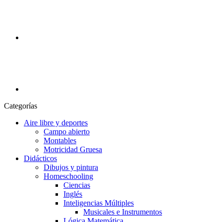
Categorías
Aire libre y deportes
Campo abierto
Montables
Motricidad Gruesa
Didácticos
Dibujos y pintura
Homeschooling
Ciencias
Inglés
Inteligencias Múltiples
Musicales e Instrumentos
Lógica Matemática