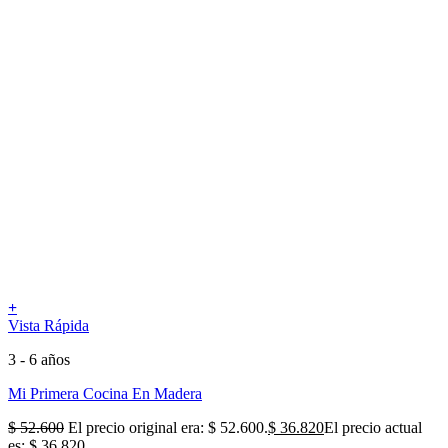
+
Vista Rápida
3 - 6 años
Mi Primera Cocina En Madera
$
52.600
El precio original era: $ 52.600.
$
36.820
El precio actual
es: $ 36.820.