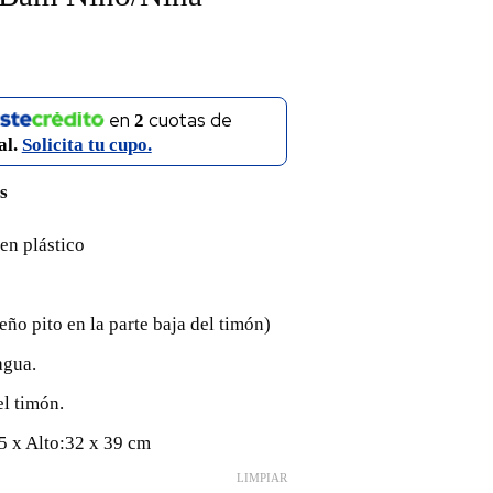
en
cuotas de
2
al.
Solicita tu cupo.
s
n plástico
ño pito en la parte baja del timón)
agua.
el timón.
5 x Alto:32 x 39 cm
LIMPIAR