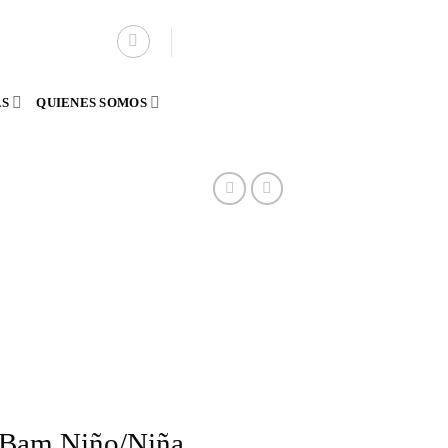
AS
QUIENES SOMOS
Bam Niño/Niña