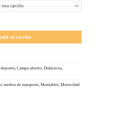
ña cantidad
dir al carrito
y deportes
,
Campo abierto
,
Didácticos
,
es
,
medios de transporte
,
Montables
,
Motricidad