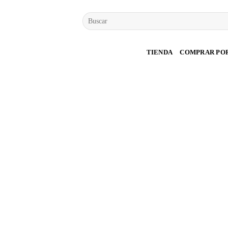
Saltar
Buscar
al
por:
contenido
TIENDA
COMPRAR PO