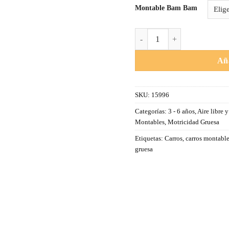
Montable Bam Bam
Montable Bam Bam Niño/Ni
Aña
SKU:
15996
Categorías:
3 - 6 años
,
Aire libre 
Montables
,
Motricidad Gruesa
Etiquetas:
Carros
,
carros montabl
gruesa