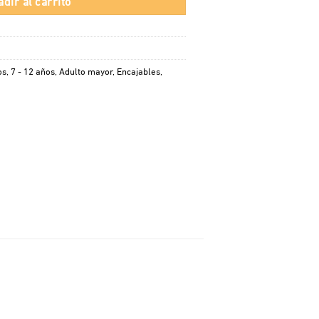
os
,
7 - 12 años
,
Adulto mayor
,
Encajables
,