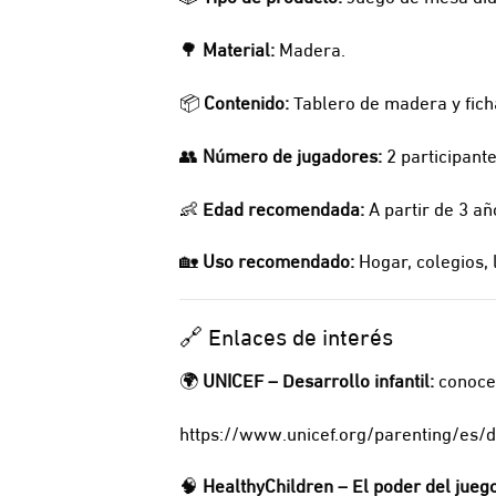
🌳
Material:
Madera.
📦
Contenido:
Tablero de madera y fich
👥
Número de jugadores:
2 participante
👶
Edad recomendada:
A partir de 3 añ
🏡
Uso recomendado:
Hogar, colegios, 
🔗 Enlaces de interés
🌍
UNICEF – Desarrollo infantil:
conoce 
https://www.unicef.org/parenting/es/de
🧠
HealthyChildren – El poder del juego