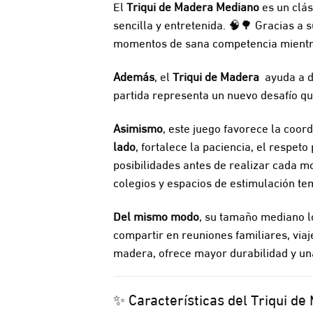
El
Triqui de Madera Mediano
es un clás
sencilla y entretenida. 🧠🌳 Gracias a 
momentos de sana competencia mientras
Además
, el
Triqui de Madera
ayuda a d
partida representa un nuevo desafío q
Asimismo
, este juego favorece la coor
lado
, fortalece la paciencia, el respeto
posibilidades antes de realizar cada m
colegios y espacios de estimulación t
Del mismo modo
, su tamaño mediano lo
compartir en reuniones familiares, via
madera, ofrece mayor durabilidad y una
✨ Características del Triqui de