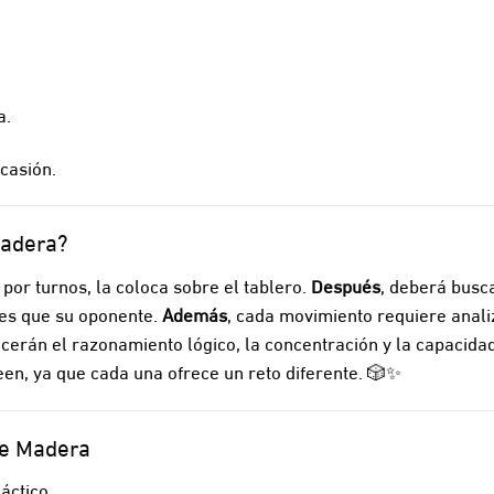
a.
casión.
Madera?
 por turnos, la coloca sobre el tablero.
Después
, deberá busc
ntes que su oponente.
Además
, cada movimiento requiere analiz
alecerán el razonamiento lógico, la concentración y la capacid
en, ya que cada una ofrece un reto diferente. 🎲✨
de Madera
áctico.