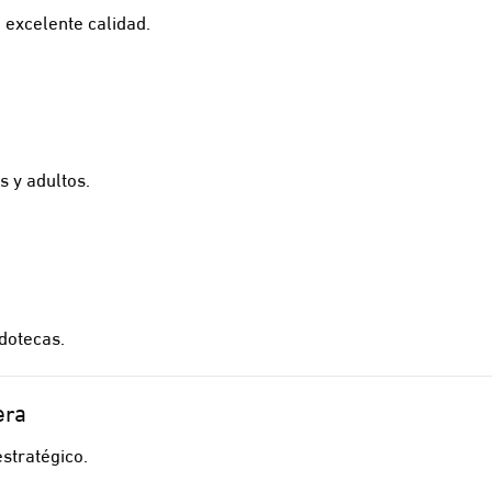
 excelente calidad.
s y adultos.
udotecas.
era
stratégico.