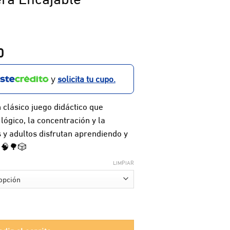
Rango
0
de
precios:
solicita tu cupo.
y
desde
$ 3.000
n clásico juego didáctico que
hasta
lógico, la concentración y la
$ 15.900
 y adultos disfrutan aprendiendo y
 🧠🌳🎲
LIMPIAR
 Mediano cantidad
dir al carrito