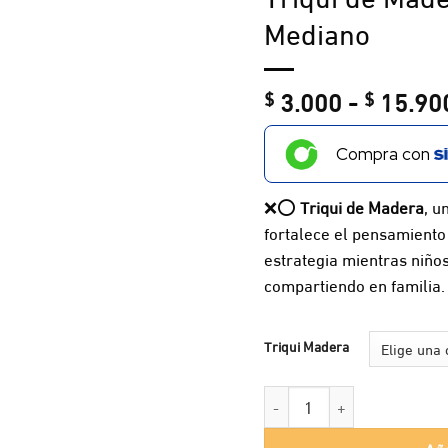
Mediano
3.000
-
15.90
$
$
Compra con
❌⭕
Triqui de Madera
, u
fortalece el pensamiento 
estrategia mientras niños
compartiendo en familia.
Triqui Madera
Triqui de Madera Encajable
Aña