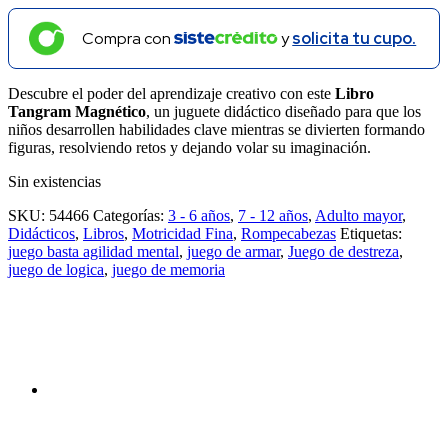
Compra con
y
solicita tu cupo.
Descubre el poder del aprendizaje creativo con este
Libro
Tangram Magnético
, un juguete didáctico diseñado para que los
niños desarrollen habilidades clave mientras se divierten formando
figuras, resolviendo retos y dejando volar su imaginación.
Sin existencias
SKU:
54466
Categorías:
3 - 6 años
,
7 - 12 años
,
Adulto mayor
,
Didácticos
,
Libros
,
Motricidad Fina
,
Rompecabezas
Etiquetas:
juego basta agilidad mental
,
juego de armar
,
Juego de destreza
,
juego de logica
,
juego de memoria