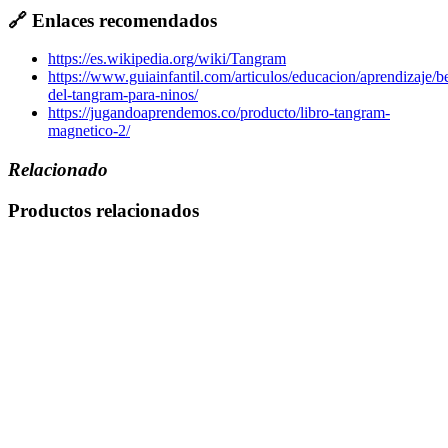
🔗 Enlaces recomendados
https://es.wikipedia.org/wiki/Tangram
https://www.guiainfantil.com/articulos/educacion/aprendizaje/be
del-tangram-para-ninos/
https://jugandoaprendemos.co/producto/libro-tangram-
magnetico-2/
Relacionado
Productos relacionados