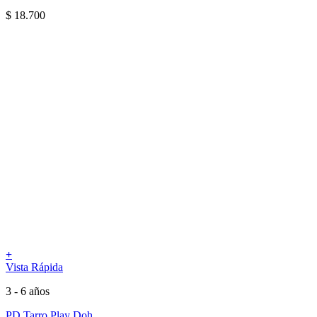
$
18.700
+
Vista Rápida
3 - 6 años
PD Tarro Play Doh