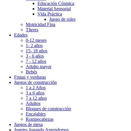
Educación Cósmica
Material Sensorial
Vida Práctica
Juego de roles
Motricidad Fina
Títeres
Edades
0-12 meses
1- 2 años
15- 18 años
3 - 6 años
7 - 12 años
Adulto mayor
Bebés
Frutas y verduras
Juegos de construcción
1 a 2 Años
3 a 6 años
7 a 12 años
Adultos
Bloques de construcción
Encajables
Rompecabezas
Juegos de mesa
Jugetes Jugando Aprendemos