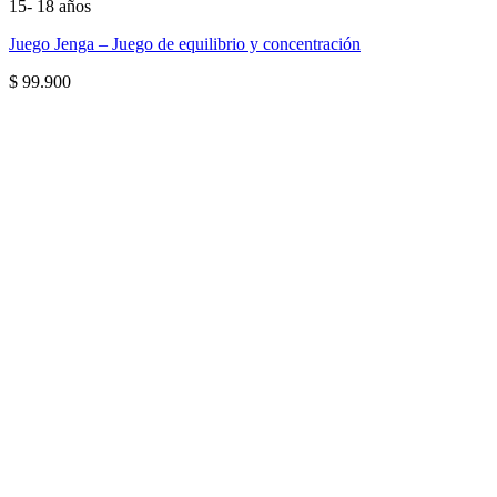
15- 18 años
Juego Jenga – Juego de equilibrio y concentración
$
99.900