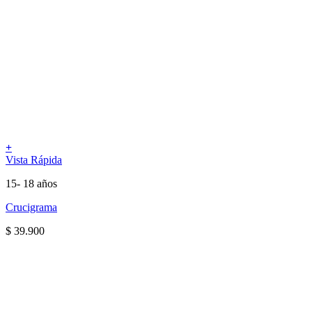
+
Vista Rápida
15- 18 años
Crucigrama
$
39.900