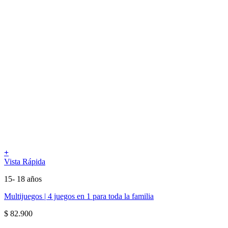
+
Vista Rápida
15- 18 años
Multijuegos | 4 juegos en 1 para toda la familia
$
82.900