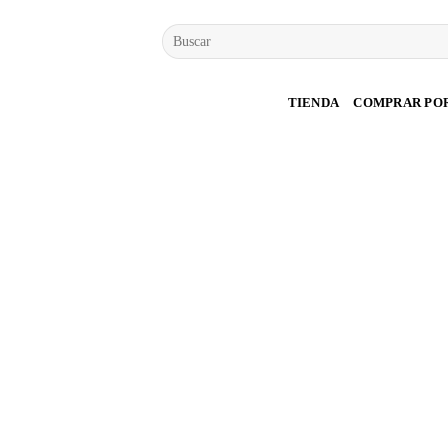
Saltar
Buscar
al
por:
contenido
TIENDA
COMPRAR PO