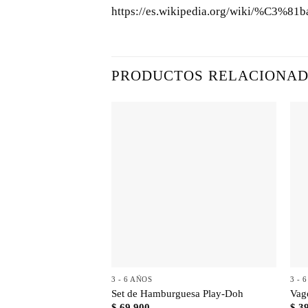
https://es.wikipedia.org/wiki/%C3%81b
PRODUCTOS RELACIONA
+
3 - 6 AÑOS
3 - 
Set de Hamburguesa Play-Doh
Vag
$
69.900
$
39