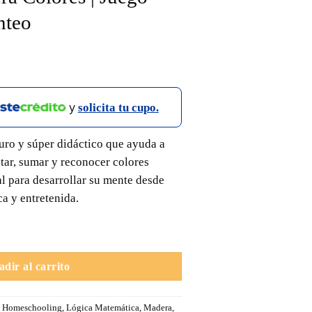
nteo
y
solicita tu cupo.
guro y súper didáctico que ayuda a
ntar, sumar y reconocer colores
al para desarrollar su mente desde
a y entretenida.
uego didáctico de conteo cantidad
dir al carrito
,
Homeschooling
,
Lógica Matemática
,
Madera
,