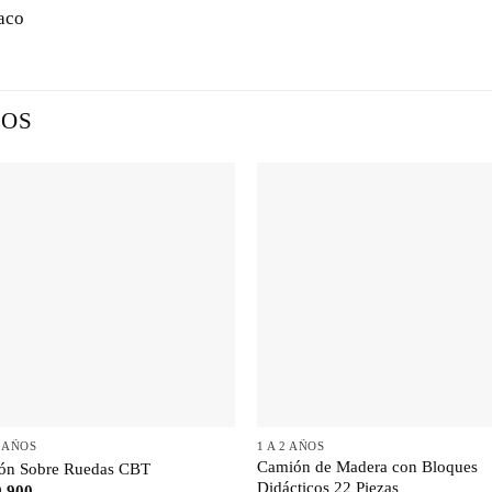
aco
DOS
+
+
6 AÑOS
1 A 2 AÑOS
Camión de Madera con Bloques
ón Sobre Ruedas CBT
Didácticos 22 Piezas
.900