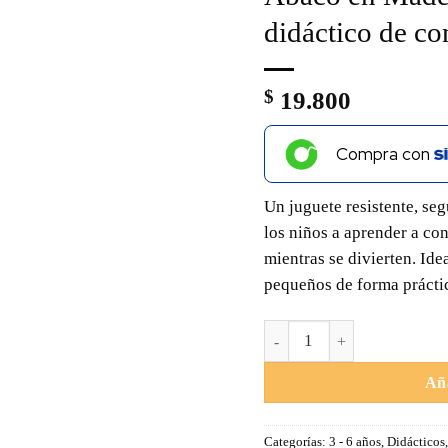
didáctico de co
$
19.800
Compra con
Un juguete resistente, se
los niños a aprender a co
mientras se divierten. Ide
pequeños de forma práctic
Ábaco en Madera Colores | J
Aña
Categorías:
3 - 6 años
,
Didácticos