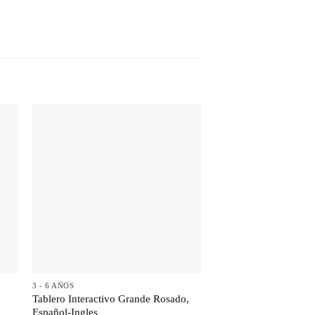
+
+
3 - 6 AÑOS
1- 2 AÑOS
Tablero Interactivo Grande Rosado,
Tortuga Didáctica Arm
Español-Ingles
$
41.500