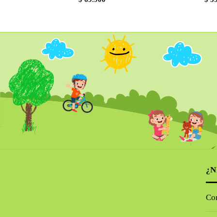
¿N
Co